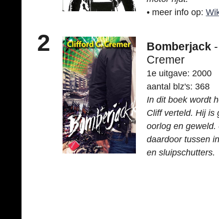
• meer info op:
Wik
2
Bomberjack
-
Cremer
1e uitgave: 2000
aantal blz's: 368
In dit boek wordt 
Cliff verteld. Hij i
oorlog en geweld. 
daardoor tussen in
en sluipschutters.