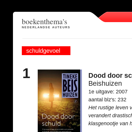
boekenthema's
NEDERLANDSE AUTEURS
schuldgevoel
1
Dood door sc
Beishuizen
1e uitgave: 2007
aantal blz's: 232
Het rustige leven
verandert drastisc
klasgenootje van h